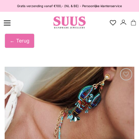
Ga
Gratis verzending vanaf €100,- (NL & BE) - Persoonlijke klantenservice
naar
inhoud
← Terug
Wishlist