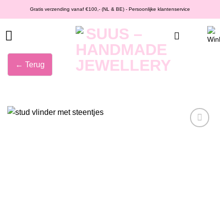
Ga
Gratis verzending vanaf €100,- (NL & BE) - Persoonlijke klantenservice
naar
inhoud
← Terug
Wishlist