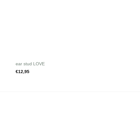
+
+
ear stud LOVE
oorringen smiley – 
€
12,95
€
19,95