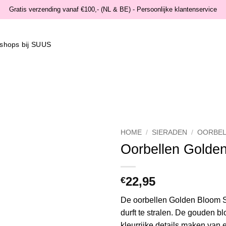
Gratis verzending vanaf €100,- (NL & BE) - Persoonlijke klantenservice
shops bij SUUS
HOME
/
SIERADEN
/
OORBEL
Oorbellen Golde
Wishlist
22,95
€
De oorbellen Golden Bloom S
durft te stralen. De gouden 
kleurrijke details maken van el