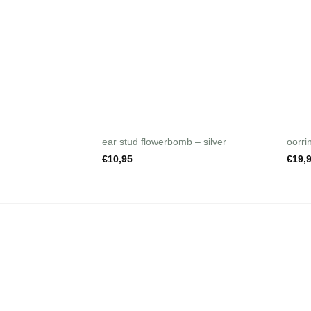
+
ear stud flowerbomb – silver
oorri
€
10,95
€
19,