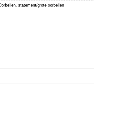
Oorbellen
,
statement/grote oorbellen
st
Wishlist