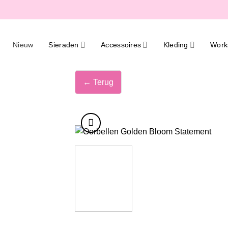
Ga
naar
inhoud
Nieuw
Sieraden
Accessoires
Kleding
Work
← Terug