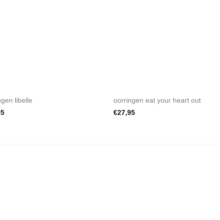
+
ngen libelle
oorringen eat your heart out
95
€
27,95