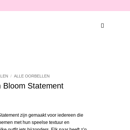
LEN
/
ALLE OORBELLEN
n Bloom Statement
tatement zijn gemaakt voor iedereen die
bloemen met hun speelse textuur en
ke outfit iets bijzonders. Elk paar heeft z’n