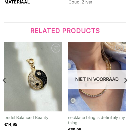
MATERIAAL
Goud, Zilver
RELATED PRODUCTS
Wishlist
Wishlist
NIET IN VOORRAAD
bedel Balanced Beauty
necklace bling is definitely my
thing
€
14,95
€
39,95