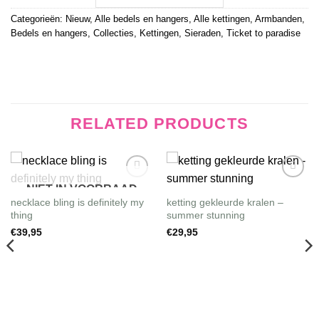
Categorieën:
Nieuw
,
Alle bedels en hangers
,
Alle kettingen
,
Armbanden
,
Bedels en hangers
,
Collecties
,
Kettingen
,
Sieraden
,
Ticket to paradise
RELATED PRODUCTS
NIET IN VOORRAAD
Wishlist
Wishlist
necklace bling is definitely my
ketting gekleurde kralen –
thing
summer stunning
€
39,95
€
29,95