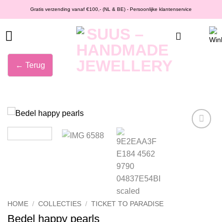
Ga
Gratis verzending vanaf €100,- (NL & BE) - Persoonlijke klantenservice
naar
inhoud
← Terug
Wishlist
HOME
/
COLLECTIES
/
TICKET TO PARADISE
Bedel happy pearls