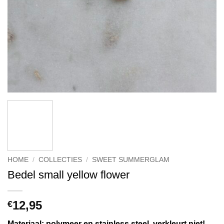
HOME
/
COLLECTIES
/
SWEET SUMMERGLAM
Bedel small yellow flower
12,95
€
Materiaal: polymeer en stainless steel, verkleurt niet!