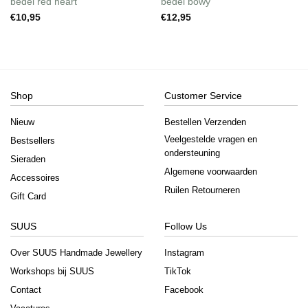
bedel red heart
bedel bowy
Wishlist
Wishlist
€
10,95
€
12,95
Shop
Customer Service
Nieuw
Bestellen Verzenden
Veelgestelde vragen en
Bestsellers
ondersteuning
Sieraden
Algemene voorwaarden
Accessoires
Ruilen Retourneren
Gift Card
SUUS
Follow Us
Over SUUS Handmade Jewellery
Instagram
Workshops bij SUUS
TikTok
Contact
Facebook