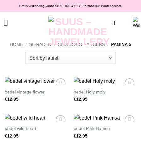
Ga
Gratis verzending vanaf €100,- (NL & BE) - Persoonlijke klantenservice
naar
inhoud
HOME
/
SIERADEN
/
BEDELS EN HANGERS
/
PAGINA 5
bedel vintage flower
bedel Holy moly
Wishlist
Wishlist
€
12,95
€
12,95
bedel wild heart
bedel Pink Hamsa
Wishlist
Wishlist
€
12,95
€
12,95