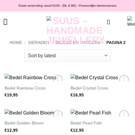
Ga
Gratis verzending vanaf €100,- (NL & BE) - Persoonlijke klantenservice
naar
inhoud
HOME
/
SIERADEN
/
BEDELS EN HANGERS
/
PAGINA 2
Bedel Rainbow Cross
Bedel Crystal Cross
Wishlist
Wishlist
€
19,95
€
16,95
Bedel Golden Bloom
Bedel Pearl Fish
Wishlist
Wishlist
€
12,95
€
12,95