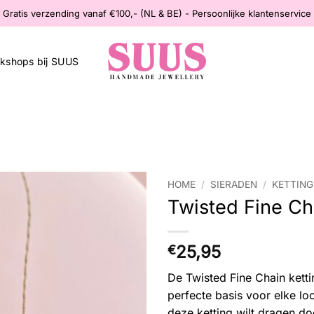
Gratis verzending vanaf €100,- (NL & BE) - Persoonlijke klantenservice
kshops bij SUUS
HOME
/
SIERADEN
/
KETTIN
Twisted Fine Ch
Wishlist
25,95
€
De Twisted Fine Chain kettin
perfecte basis voor elke lo
deze ketting wilt dragen doo