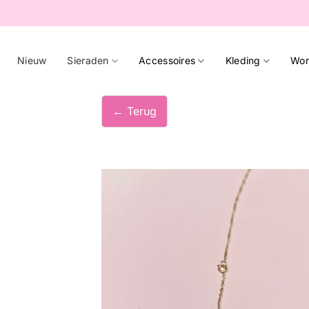
Ga
naar
inhoud
Nieuw
Sieraden
Accessoires
Kleding
Wor
← Terug