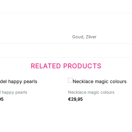
Goud, Zilver
RELATED PRODUCTS
+
l happy pearls
Necklace magic colours
Wishlist
Wishli
95
€
29,95