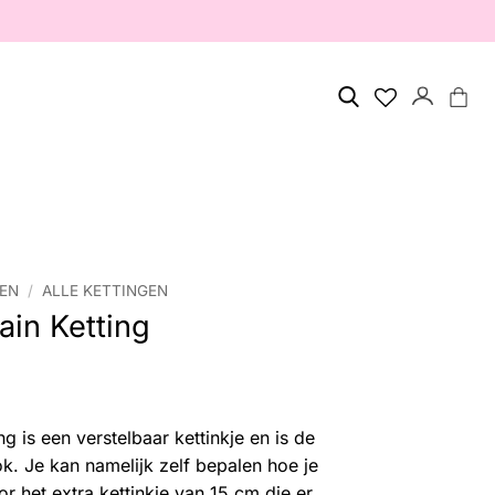
GEN
/
ALLE KETTINGEN
ain Ketting
g is een verstelbaar kettinkje en is de
ok. Je kan namelijk zelf bepalen hoe je
r het extra kettinkje van 15 cm die er