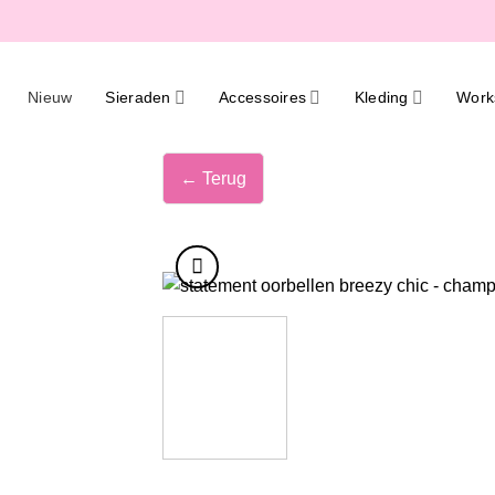
Ga
naar
inhoud
Nieuw
Sieraden
Accessoires
Kleding
Work
← Terug