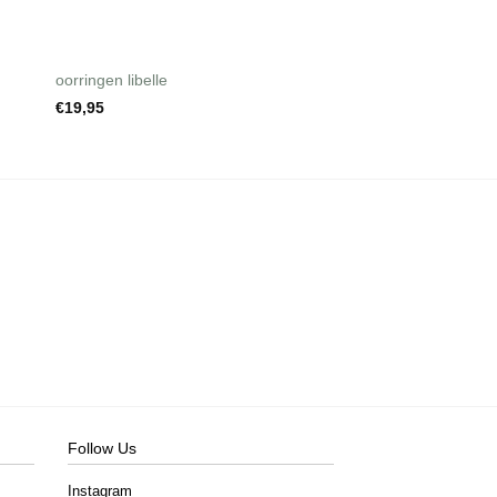
+
+
oorringen libelle
ear studs diamond s
€
19,95
€
10,95
Follow Us
Instagram