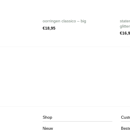
+
stat
oorringen classico – big
glitt
€
18,95
€
16,
Shop
Cust
Nieuw
Best