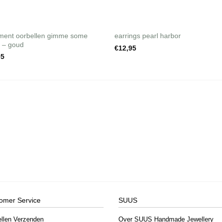
+
ement oorbellen gimme some
earrings pearl harbor
er – goud
€
12,95
95
omer Service
SUUS
ellen Verzenden
Over SUUS Handmade Jewellery