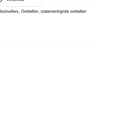
Bestsellers
,
Oorbellen
,
statement/grote oorbellen
st
Wishlist