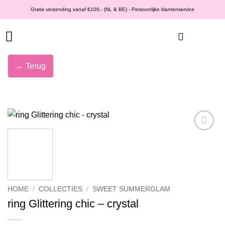
Ga
Gratis verzending vanaf €100,- (NL & BE) - Persoonlijke klantenservice
naar
inhoud
← Terug
Wishlist
HOME
/
COLLECTIES
/
SWEET SUMMERGLAM
ring Glittering chic – crystal