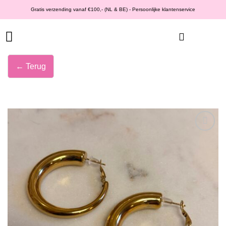
Ga
Gratis verzending vanaf €100,- (NL & BE) - Persoonlijke klantenservice
naar
inhoud
← Terug
Wishlist