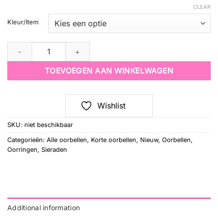
CLEAR
Kleur/Item
Oorbellen Puffy Heart Studs quantity
TOEVOEGEN AAN WINKELWAGEN
Wishlist
SKU:
niet beschikbaar
Categorieën:
Alle oorbellen
,
Korte oorbellen
,
Nieuw
,
Oorbellen
,
Oorringen
,
Sieraden
Additional information