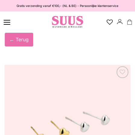
Ga
Gratis verzending vanaf €100,- (NL & BE) - Persoonlijke klantenservice
naar
inhoud
← Terug
Wishlist