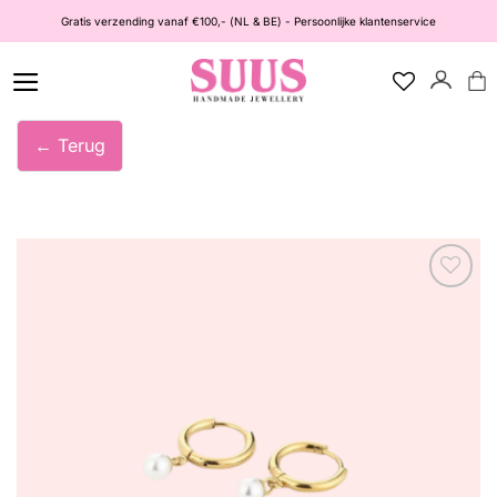
Ga
Gratis verzending vanaf €100,- (NL & BE) - Persoonlijke klantenservice
naar
inhoud
← Terug
Wishlist