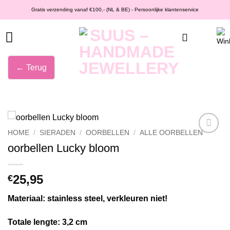
Ga
Gratis verzending vanaf €100,- (NL & BE) - Persoonlijke klantenservice
naar
inhoud
← Terug
HOME
/
SIERADEN
/
OORBELLEN
/
ALLE OORBELLEN
Wishlist
oorbellen Lucky bloom
25,95
€
Materiaal: stainless steel, verkleuren niet!
Totale lengte: 3,2 cm