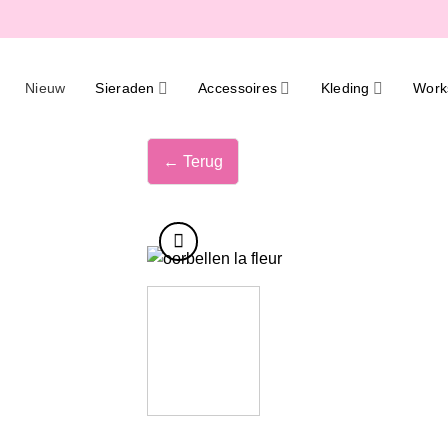
Ga
naar
inhoud
Nieuw
Sieraden
Accessoires
Kleding
Work
← Terug