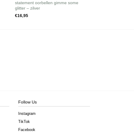
statement oorbellen gimme some
ear stud diamonds in
glitter – zilver
€
9,95
€
16,95
Follow Us
Instagram
TikTok
Facebook