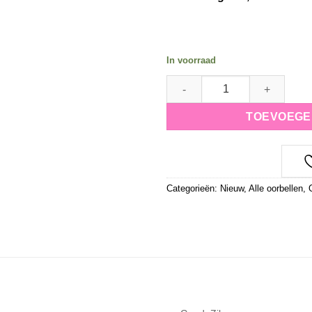
In voorraad
oorbellen la fleur quantity
TOEVOEGE
Categorieën:
Nieuw
,
Alle oorbellen
,