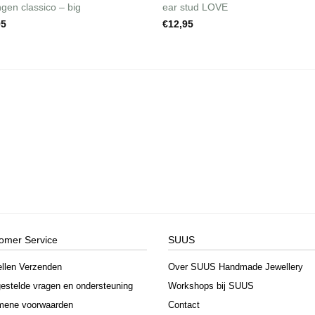
ngen classico – big
ear stud LOVE
95
€
12,95
omer Service
SUUS
ellen Verzenden
Over SUUS Handmade Jewellery
estelde vragen en ondersteuning
Workshops bij SUUS
mene voorwaarden
Contact