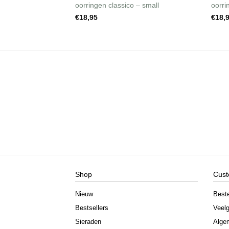
oorringen classico – small
oorri
€
18,95
€
18,
Shop
Cust
Nieuw
Best
Bestsellers
Veelg
Sieraden
Alge