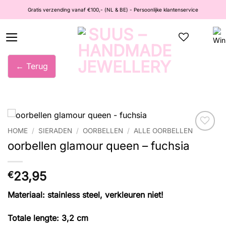
Ga
Gratis verzending vanaf €100,- (NL & BE) - Persoonlijke klantenservice
naar
inhoud
← Terug
HOME
/
SIERADEN
/
OORBELLEN
/
ALLE OORBELLEN
Wishlist
oorbellen glamour queen – fuchsia
23,95
€
Materiaal: stainless steel, verkleuren niet!
Totale lengte: 3,2 cm