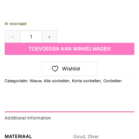
In voorraad
oorbellen glamour queen - fuchsia quantity
TOEVOEGEN AAN WINKELWAGEN
Wishlist
Categorieën:
Nieuw
,
Alle oorbellen
,
Korte oorbellen
,
Oorbellen
Additional information
MATERIAAL
Goud, Zilver