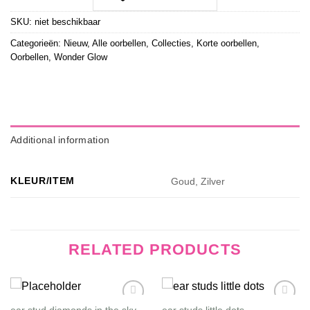
SKU:
niet beschikbaar
Categorieën:
Nieuw
,
Alle oorbellen
,
Collecties
,
Korte oorbellen
,
Oorbellen
,
Wonder Glow
Additional information
KLEUR/ITEM
Goud, Zilver
RELATED PRODUCTS
ear stud diamonds in the sky
ear studs little dots