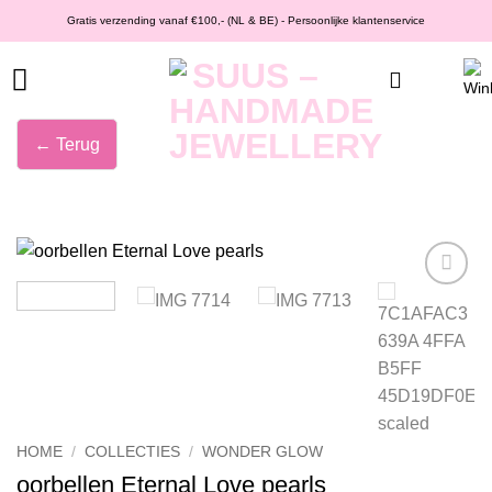
Ga
Gratis verzending vanaf €100,- (NL & BE) - Persoonlijke klantenservice
naar
inhoud
← Terug
Wishlist
HOME
/
COLLECTIES
/
WONDER GLOW
oorbellen Eternal Love pearls