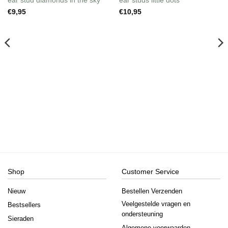
Wishlist
Wishlist
€
9,95
€
10,95
Shop
Customer Service
Nieuw
Bestellen Verzenden
Veelgestelde vragen en
Bestsellers
ondersteuning
Sieraden
Algemene voorwaarden