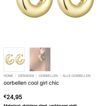
HOME
/
SIERADEN
/
OORBELLEN
/
ALLE OORBELLEN
oorbellen cool girl chic
24,95
€
Materiaal: stainless steel, verkleuren niet!