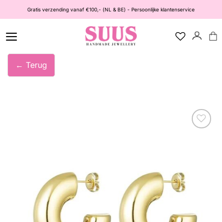
Ga
Gratis verzending vanaf €100,- (NL & BE) - Persoonlijke klantenservice
naar
inhoud
← Terug
Wishlist