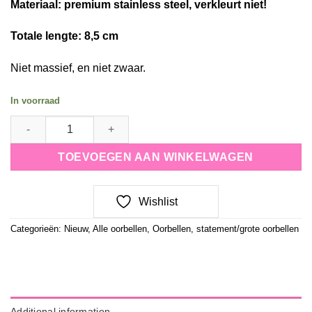
Materiaal: premium stainless steel, verkleurt niet!
Totale lengte: 8,5 cm
Niet massief, en niet zwaar.
In voorraad
oorbellen Boho Blossom - soft Lila quantity
TOEVOEGEN AAN WINKELWAGEN
Wishlist
Categorieën:
Nieuw
,
Alle oorbellen
,
Oorbellen
,
statement/grote oorbellen
Additional information