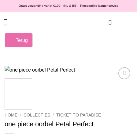
Ga
Gratis verzending vanaf €100,- (NL & BE) - Persoonlijke klantenservice
naar
inhoud
← Terug
Wishlist
HOME
/
COLLECTIES
/
TICKET TO PARADISE
one piece oorbel Petal Perfect