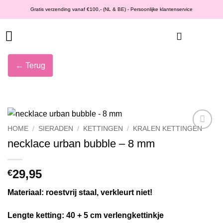
Ga
Gratis verzending vanaf €100,- (NL & BE) - Persoonlijke klantenservice
naar
inhoud
← Terug
HOME
/
SIERADEN
/
KETTINGEN
/
KRALEN KETTINGEN
Wishlist
necklace urban bubble – 8 mm
29,95
€
Materiaal: roestvrij staal, verkleurt niet!
Lengte ketting: 40 + 5 cm verlengkettinkje