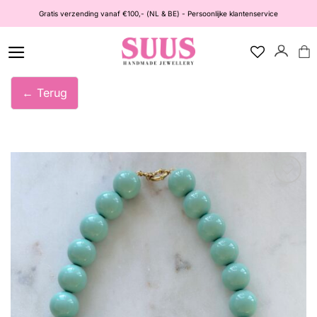
Ga
Gratis verzending vanaf €100,- (NL & BE) - Persoonlijke klantenservice
naar
inhoud
← Terug
Wishlist