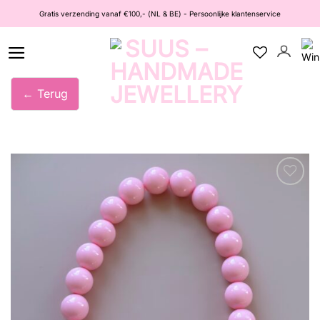
Ga
Gratis verzending vanaf €100,- (NL & BE) - Persoonlijke klantenservice
naar
inhoud
← Terug
Wishlist