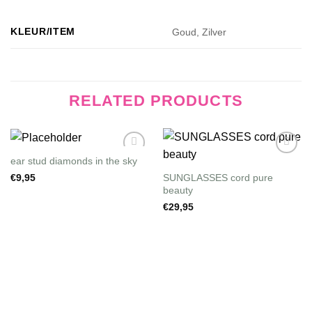
KLEUR/ITEM
Goud, Zilver
RELATED PRODUCTS
ear stud diamonds in the sky
Wishlist
Wishlist
SUNGLASSES cord pure
€
9,95
beauty
€
29,95