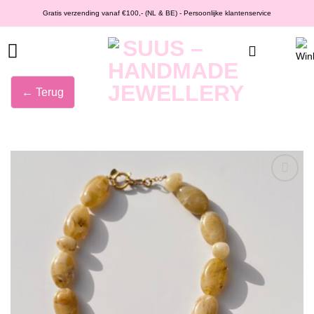
Ga
Gratis verzending vanaf €100,- (NL & BE) - Persoonlijke klantenservice
naar
inhoud
← Terug
Wishlist