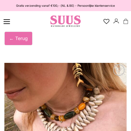
Ga
Gratis verzending vanaf €100,- (NL & BE) - Persoonlijke klantenservice
naar
inhoud
← Terug
Wishlist