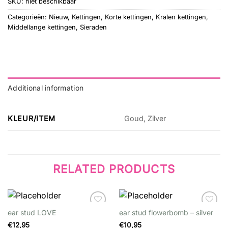
SKU:
niet beschikbaar
Categorieën:
Nieuw
,
Kettingen
,
Korte kettingen
,
Kralen kettingen
,
Middellange kettingen
,
Sieraden
Additional information
KLEUR/ITEM
Goud, Zilver
RELATED PRODUCTS
ear stud LOVE
ear stud flowerbomb – silver
Wishlist
Wishlist
€
12,95
€
10,95