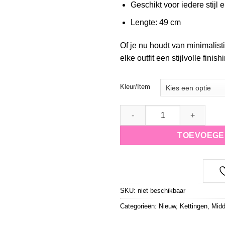
Geschikt voor iedere stijl
Lengte: 49 cm
Of je nu houdt van minimalisti
elke outfit een stijlvolle finish
Kleur/Item
Ketting Pearl Coast quantity
TOEVOEGE
SKU:
niet beschikbaar
Categorieën:
Nieuw
,
Kettingen
,
Midd