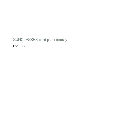
+
+
SUNGLASSES cord pure beauty
pendant – easy pea
€
29,95
€
14,95