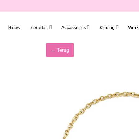
Ga
naar
inhoud
Nieuw
Sieraden
Accessoires
Kleding
Work
← Terug