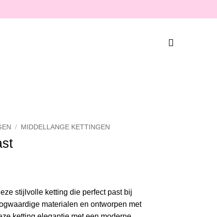
GEN
/
MIDDELLANGE KETTINGEN
ast
e stijlvolle ketting die perfect past bij
hoogwaardige materialen en ontworpen met
deze ketting elegantie met een moderne