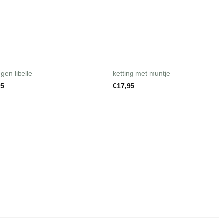
+
ngen libelle
ketting met muntje
95
€
17,95