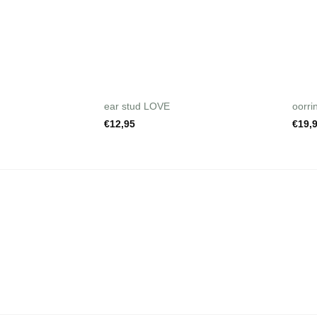
+
ear stud LOVE
oorri
€
12,95
€
19,