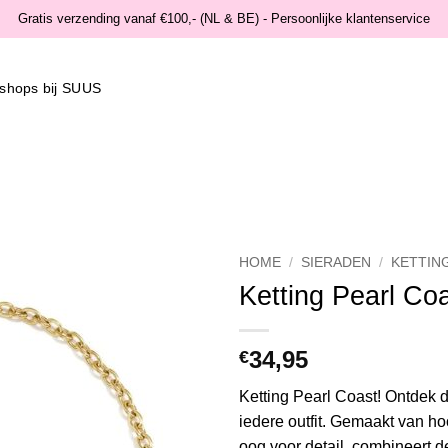
Gratis verzending vanaf €100,- (NL & BE) - Persoonlijke klantenservice
shops bij SUUS
HOME
/
SIERADEN
/
KETTIN
Ketting Pearl Co
Wishlist
34,95
€
Ketting Pearl Coast! Ontdek dez
iedere outfit. Gemaakt van 
oog voor detail, combineert 