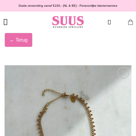
Ga
Gratis verzending vanaf €100,- (NL & BE) - Persoonlijke klantenservice
naar
inhoud
← Terug
Wishlist