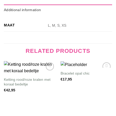
Additional information
MAAT
L, M, S, XS
RELATED PRODUCTS
Bracelet opal chic
Wishlist
Wishlist
Ketting rood/roze kralen met
€
17,95
koraal bedeltje
€
42,95