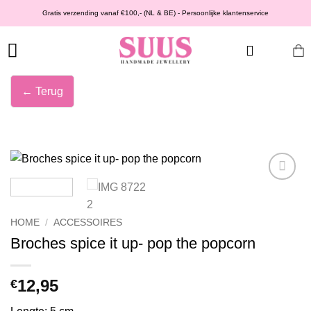
Ga
Gratis verzending vanaf €100,- (NL & BE) - Persoonlijke klantenservice
naar
inhoud
← Terug
Wishlist
HOME
/
ACCESSOIRES
Broches spice it up- pop the popcorn
12,95
€