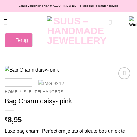
Ga
Gratis verzending vanaf €100,- (NL & BE) - Persoonlijke klantenservice
naar
inhoud
← Terug
Wishlist
HOME
/
SLEUTELHANGERS
Bag Charm daisy- pink
8,95
€
Luxe bag charm. Perfect om je tas of sleutelbos uniek te