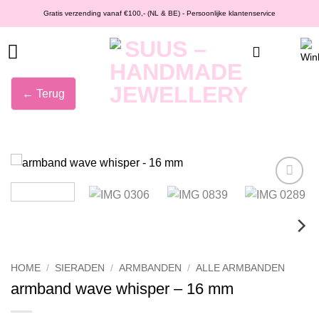
Ga
Gratis verzending vanaf €100,- (NL & BE) - Persoonlijke klantenservice
naar
inhoud
← Terug
Wishlist
HOME
/
SIERADEN
/
ARMBANDEN
/
ALLE ARMBANDEN
armband wave whisper – 16 mm