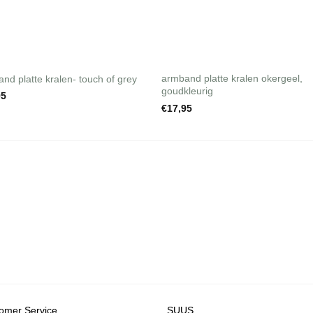
+
armband platte kralen okergeel,
nd platte kralen- touch of grey
goudkleurig
95
€
17,95
omer Service
SUUS