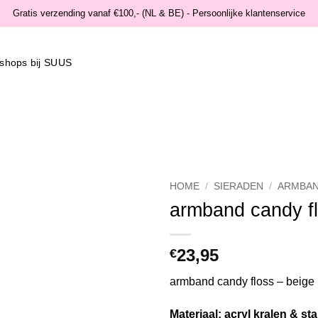
Gratis verzending vanaf €100,- (NL & BE) - Persoonlijke klantenservice
shops bij SUUS
HOME
/
SIERADEN
/
ARMBA
armband candy fl
Wishlist
23,95
€
armband candy floss – beige
Materiaal: acryl kralen & sta