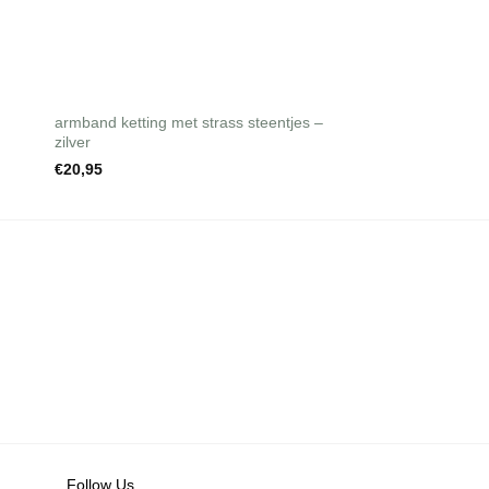
+
+
armband ketting met strass steentjes –
armband Timeless C
zilver
€
18,95
€
20,95
Follow Us