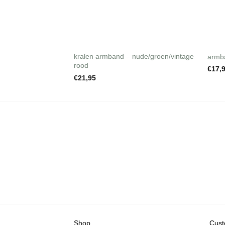
+
kralen armband – nude/groen/vintage
armba
rood
€
17,
€
21,95
Shop
Cust