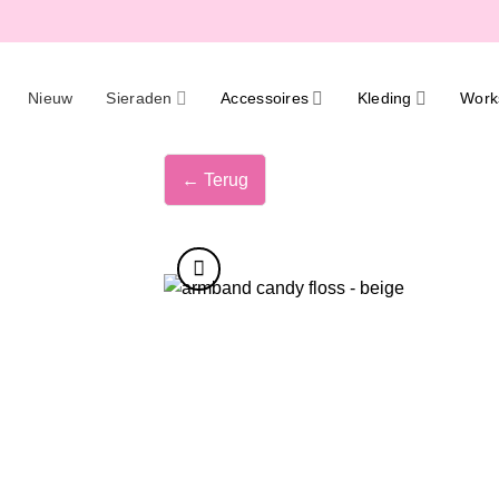
Ga
naar
inhoud
Nieuw
Sieraden
Accessoires
Kleding
Work
← Terug