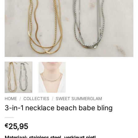
HOME
/
COLLECTIES
/
SWEET SUMMERGLAM
3-in-1 necklace beach babe bling
25,95
€
Materiaal: stainless steel, verkleurt niet!