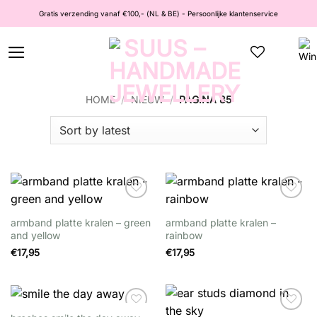
Ga
Gratis verzending vanaf €100,- (NL & BE) - Persoonlijke klantenservice
naar
inhoud
HOME
/
NIEUW
/
PAGINA 85
Wishlist
Wishlist
armband platte kralen – green
armband platte kralen –
and yellow
rainbow
€
17,95
€
17,95