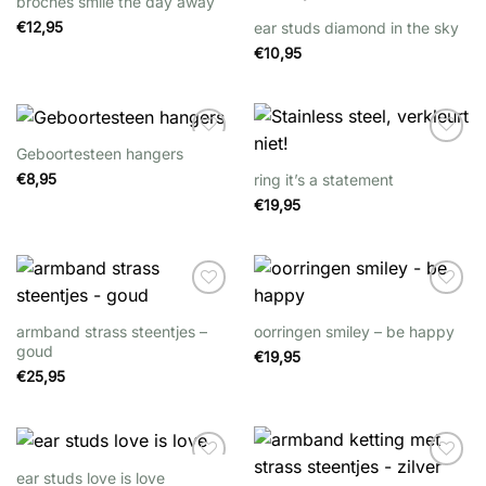
broches smile the day away
Wishlist
Wishlist
ear studs diamond in the sky
€
12,95
€
10,95
Geboortesteen hangers
Wishlist
Wishlist
ring it’s a statement
€
8,95
€
19,95
Wishlist
Wishlist
armband strass steentjes –
oorringen smiley – be happy
goud
€
19,95
€
25,95
ear studs love is love
Wishlist
Wishlist